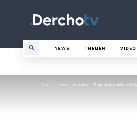
NEWS
THEMEN
VIDEO
Start
News
derchotv
Fragen zu derchotv GA