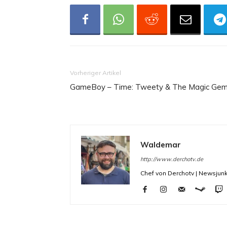
Vorheriger Artikel
GameBoy – Time: Tweety & The Magic Ge
Waldemar
http://www.derchotv.de
Chef von Derchotv | Newsjunk