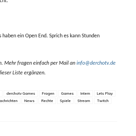
cht.
s haben ein Open End. Sprich es kann Stunden
m. Mehr fragen einfach per Mail an
info@derchotv.de
ieser Liste ergänzen.
derchotv Games
Fragen
Games
Intern
Lets Play
achrichten
News
Rechte
Spiele
Stream
Twitch