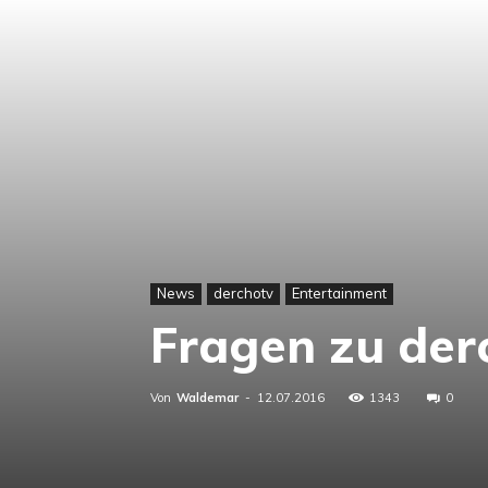
News
derchotv
Entertainment
Fragen zu de
Von
Waldemar
-
12.07.2016
1343
0