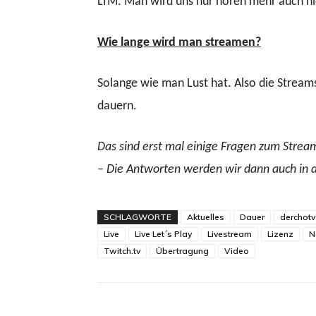
LfM. Man wird uns nur hören mehr auch ni
Wie lange wird man streamen?
Solange wie man Lust hat. Also die Stream
dauern.
Das sind erst mal einige Fragen zum Strea
– Die Antworten werden wir dann auch in d
SCHLAGWORTE
Aktuelles
Dauer
derchotv
Live
Live Let´s Play
Livestream
Lizenz
N
Twitch.tv
Übertragung
Video