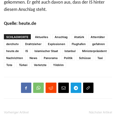
gekommen. Er geht auch davon aus, dass der IS hinter
diesem Anschlag steht.
Quelle: heute.de
SCHLAGWORTE
Aktuelles
Anschlag
Atatürk
Attentäter
derchotv
Drahtzieher
Explosionen
Flughafen
gefahren
heute.de
IS
Islamischer Staat
Istanbul
Ministerpräsident
Nachrichten
News
Panorama
Politik
Schüsse
Taxi
Tote
Türkei
Verletzte
Yildirim
Vorheriger Artikel
Nächster Artikel