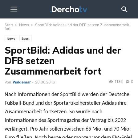
Start
News
SportBild: Adidas und der DFB setzen Zusammenarbeit
fort
News
Sport
SportBild: Adidas und der
DFB setzen
Zusammenarbeit fort
1186
0
Von
Waldemar
-
20.06.2016
Nach Informationen der SportBild werden der Deutsche
Fußball-Bund und der Sportartikelhersteller Adidas ihre
Zusammenarbeit fortsetzen. So wurde nach
Informationen des Sportmagazins der Vertrag bis 2022
verlängert. Pro Jahr sollen zwischen 65 Mio. und 70 Mio.
Euro fließen. Noch heute oder morgen vor dem EM-Spiel