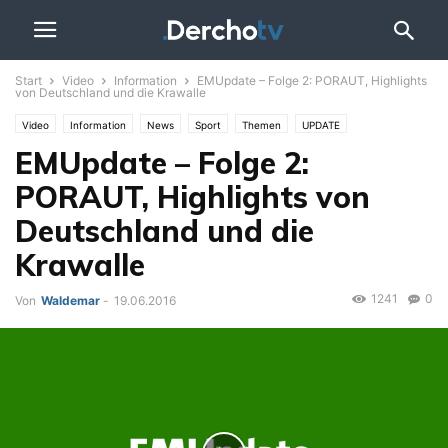
Start
Video
Information
EMUpdate – Folge 2: PORAUT, Highlights
von Deutschland und die Krawalle
Video
Information
News
Sport
Themen
UPDATE
EMUpdate – Folge 2:
PORAUT, Highlights von
Deutschland und die
Krawalle
1241
0
Von
Waldemar
-
19.06.2016