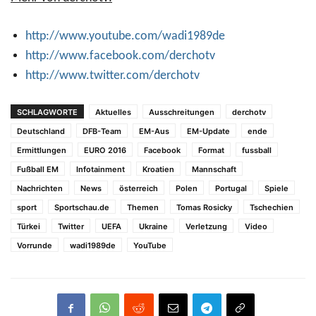
http://www.youtube.com/wadi1989de
http://www.facebook.com/derchotv
http://www.twitter.com/derchotv
SCHLAGWORTE
Aktuelles
Ausschreitungen
derchotv
Deutschland
DFB-Team
EM-Aus
EM-Update
ende
Ermittlungen
EURO 2016
Facebook
Format
fussball
Fußball EM
Infotainment
Kroatien
Mannschaft
Nachrichten
News
österreich
Polen
Portugal
Spiele
sport
Sportschau.de
Themen
Tomas Rosicky
Tschechien
Türkei
Twitter
UEFA
Ukraine
Verletzung
Video
Vorrunde
wadi1989de
YouTube