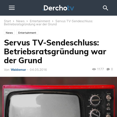
Start
News
Entertainment
Servus TV-Sendeschluss:
Betriebsratsgründung war der Grund
News
Entertainment
Servus TV-Sendeschluss:
Betriebsratsgründung war
der Grund
1177
0
Von
Waldemar
-
04.05.2016