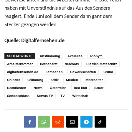
Gewerkschaften und die Arbeiterkammer in Österreich
haben mit Unverständnis auf das Aus des Senders
reagiert. Ende Juni soll dem Sender dann ganz dem
Stecker gezogen werden.
Quelle: Digitalfernsehen.de
SCHLAGWORTE
Abstimmung
Aktuelles
anonym
Arbeiterkammer
Betriebsrat
derchotv
Dietrich Mateschitz
digitalfernsehen.de
Fernsehen
Gewerkschaften
Grund
Gründer
Gründung
Kritik
Medien
Mitarbeiter
Nachrichten
News
Österreich
Red Bull
Sauer
Sendeschluss
Servus TV
TV
Wirtschaft