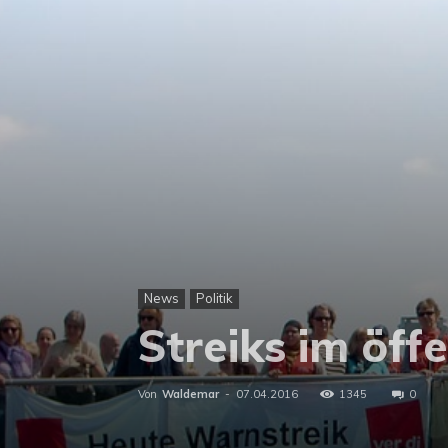
News
Politik
Streiks im öff
Von
Waldemar
-
07.04.2016
1345
0