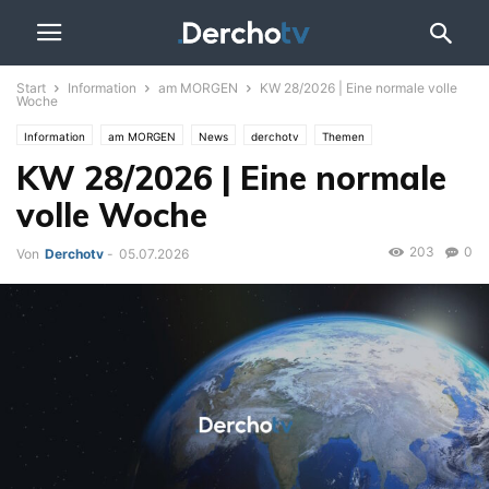
Start
Information
am MORGEN
KW 28/2026 | Eine normale volle
Woche
Information
am MORGEN
News
derchotv
Themen
KW 28/2026 | Eine normale
Fußball-WM 2026
Unterhaltung
GAMESLIVE
Video
Specials
UPDATE
WM STUDIO
volle Woche
203
0
Von
Derchotv
-
05.07.2026