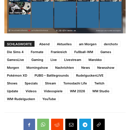
SCHLAGWORTE
Abend
Aktuelles
am Morgen
derchotv
Die Sims 4
Formate
Frankreich
Fußball-WM
Games
GamesLive
Gaming
Live
Livestream
Marokko
Morgen
Morningshow
Nachrichten
News
Newsshow
Pokémon XD
PUBG – Battlegrounds
RudelguckenLIVE
Shows
Specials
Stream
Tomodachi Life
Twitch
Update
Videos
Videospiele
WM 2026
WM Studio
WM-Rudelgucken
YouTube