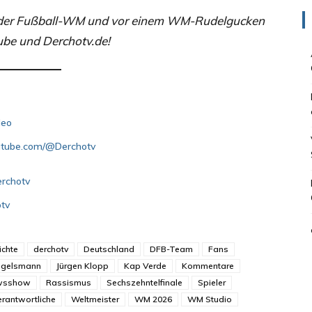
er Fußball-WM und vor einem WM-Rudelgucken
ube und Derchotv.de!
deo
outube.com/@Derchotv
erchotv
otv
ichte
derchotv
Deutschland
DFB-Team
Fans
Nagelsmann
Jürgen Klopp
Kap Verde
Kommentare
wsshow
Rassismus
Sechszehntelfinale
Spieler
erantwortliche
Weltmeister
WM 2026
WM Studio