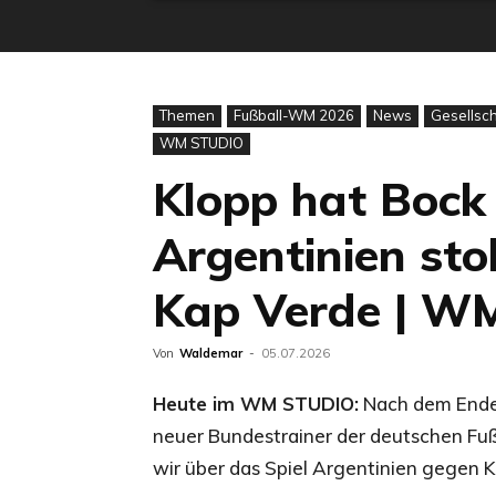
Themen
Fußball-WM 2026
News
Gesellsch
WM STUDIO
Klopp hat Bock
Argentinien sto
Kap Verde | WM
Von
Waldemar
-
05.07.2026
Heute im WM STUDIO:
Nach dem Ende 
neuer Bundestrainer der deutschen F
wir über das Spiel Argentinien gegen