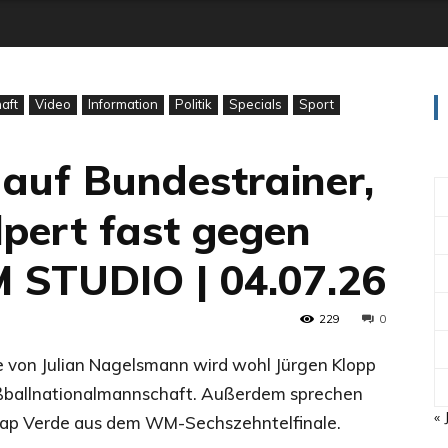
aft
Video
Information
Politik
Specials
Sport
 auf Bundestrainer,
lpert fast gegen
 STUDIO | 04.07.26
229
0
von Julian Nagelsmann wird wohl Jürgen Klopp
ußballnationalmannschaft. Außerdem sprechen
« 
 Kap Verde aus dem WM-Sechszehntelfinale.