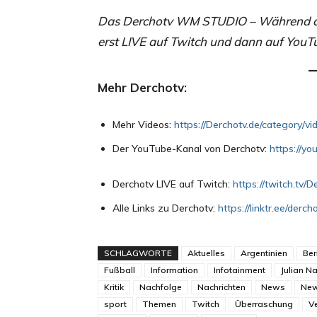
Das Derchotv WM STUDIO – Während d
erst LIVE auf Twitch und dann auf YouT
Mehr Derchotv:
Mehr Videos:
https://Derchotv.de/category/vi
Der YouTube-Kanal von Derchotv:
https://y
Derchotv LIVE auf Twitch:
https://twitch.tv/D
Alle Links zu Derchotv:
https://linktr.ee/derch
SCHLAGWORTE
Aktuelles
Argentinien
Ber
Fußball
Information
Infotainment
Julian 
Kritik
Nachfolge
Nachrichten
News
Ne
sport
Themen
Twitch
Überraschung
V