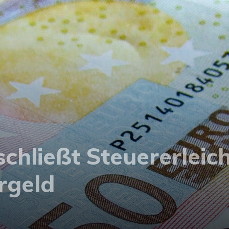
chließt Steuererleic
rgeld