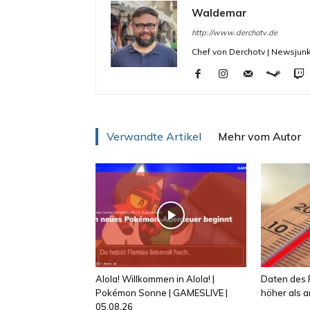
Waldemar
http://www.derchotv.de
Chef von Derchotv | Newsjunk
Verwandte Artikel
Mehr vom Autor
Alola! Willkommen in Alola! |
Daten des R
Pokémon Sonne | GAMESLIVE |
höher als
05.08.26