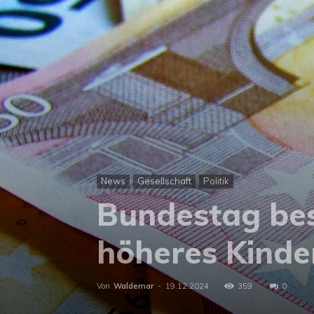
News
Gesellschaft
Politik
Bundestag bes
höheres Kinde
Von
Waldemar
-
19.12.2024
359
0