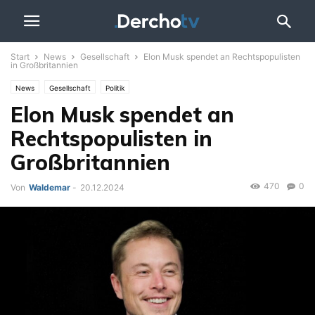
Start
News
Gesellschaft
Elon Musk spendet an Rechtspopulisten
in Großbritannien
News
Gesellschaft
Politik
Elon Musk spendet an
Rechtspopulisten in
Großbritannien
470
0
Von
Waldemar
-
20.12.2024