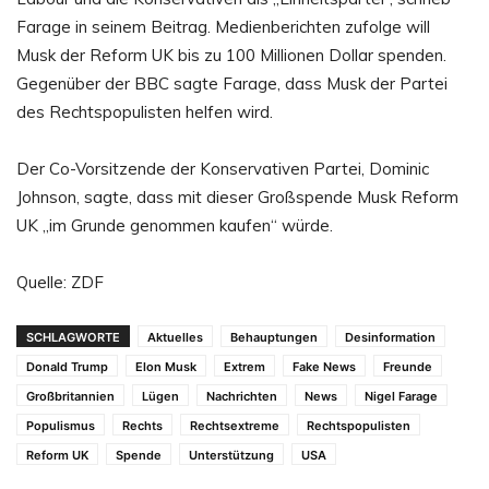
Farage in seinem Beitrag. Medienberichten zufolge will
Musk der Reform UK bis zu 100 Millionen Dollar spenden.
Gegenüber der BBC sagte Farage, dass Musk der Partei
des Rechtspopulisten helfen wird.
Der Co-Vorsitzende der Konservativen Partei, Dominic
Johnson, sagte, dass mit dieser Großspende Musk Reform
UK „im Grunde genommen kaufen“ würde.
Quelle: ZDF
SCHLAGWORTE
Aktuelles
Behauptungen
Desinformation
Donald Trump
Elon Musk
Extrem
Fake News
Freunde
Großbritannien
Lügen
Nachrichten
News
Nigel Farage
Populismus
Rechts
Rechtsextreme
Rechtspopulisten
Reform UK
Spende
Unterstützung
USA