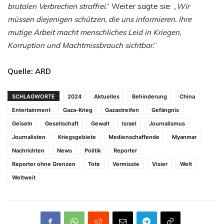
brutalen Verbrechen straffrei
.“ Weiter sagte sie: „
Wir
müssen diejenigen schützen, die uns informieren. Ihre
mutige Arbeit macht menschliches Leid in Kriegen,
Korruption und Machtmissbrauch sichtbar.
“
Quelle: ARD
SCHLAGWORTE
2024
Aktuelles
Behinderung
China
Entertainment
Gaza-Krieg
Gazastreifen
Gefängnis
Geiseln
Gesellschaft
Gewalt
Israel
Journalismus
Journalisten
Kriegsgebiete
Medienschaffende
Myanmar
Nachrichten
News
Politik
Reporter
Reporter ohne Grenzen
Tote
Vermisste
Visier
Welt
Weltweit