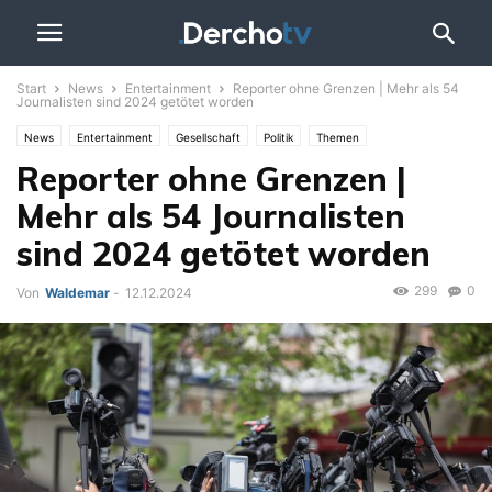
Start
News
Entertainment
Reporter ohne Grenzen | Mehr als 54
Journalisten sind 2024 getötet worden
News
Entertainment
Gesellschaft
Politik
Themen
Reporter ohne Grenzen |
Mehr als 54 Journalisten
sind 2024 getötet worden
299
0
Von
Waldemar
-
12.12.2024