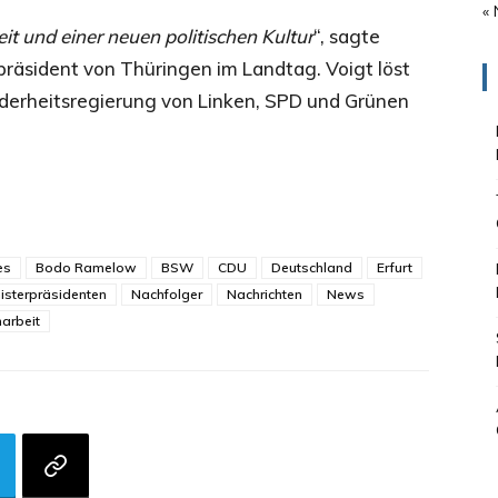
« 
t und einer neuen politischen Kultur
“, sagte
rpräsident von Thüringen im Landtag. Voigt löst
derheitsregierung von Linken, SPD und Grünen
es
Bodo Ramelow
BSW
CDU
Deutschland
Erfurt
isterpräsidenten
Nachfolger
Nachrichten
News
arbeit