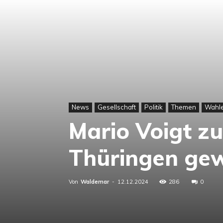
News
Gesellschaft
Politik
Themen
Wahl
Mario Voigt z
Thüringen ge
Von
Waldemar
-
12.12.2024
286
0