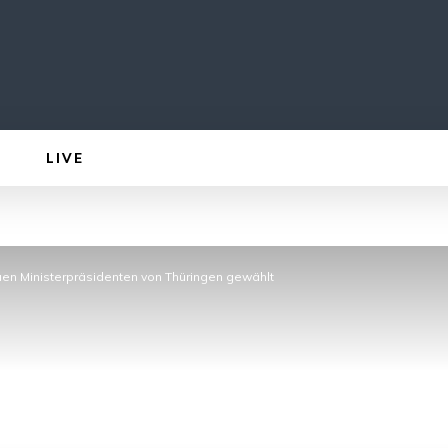
LIVE
uen Ministerpräsidenten von Thüringen gewählt