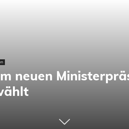
en
um neuen Ministerprä
wählt