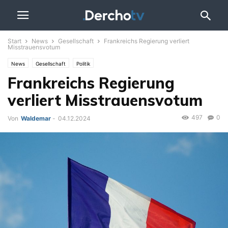
Start
News
Gesellschaft
Frankreichs Regierung verliert
Misstrauensvotum
News
Gesellschaft
Politik
Frankreichs Regierung
verliert Misstrauensvotum
497
0
Von
Waldemar
-
04.12.2024