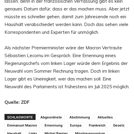
lassen, denn in der französischen Verfassung gibt es kein
genaues Datum dafür, dass er das machen muss. Aber jetzt
müsste es schneller gehen, damit zum Jahresende noch ein
Haushalt verabschiedet werden kann. Doch das sehen viele
Korrespondenten und Experten für unmöglich.
Als nächster Premierminister wäre der Macron Vertraute
Sébastien Lecornu im Gespräch. Eine Ernennung eines
Regierungschefs vom linken Lager würde dem Ergebnis der
Neuwahl vom Sommer Rechnung tragen. Doch im linken
Lager gibt es Uneinigkeit, wer das machen soll. Eine
Neuwahl des Parlaments ist frühestens im Juli 2025 möglich.
Quelle: ZDF
SCHLAGWORTE
Abgeordnete
Abstimmung
Aktuelles
Emmanuel Macron
Ernennung
Europa
Frankreich
Gesetz
Haushalt
Links
Michel Barnier
Misstrauensvotum