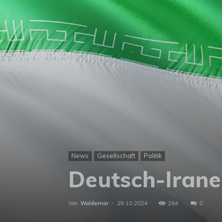
News
Gesellschaft
Politik
Deutsch-Irane
Von
Waldemar
-
29.10.2024
264
0