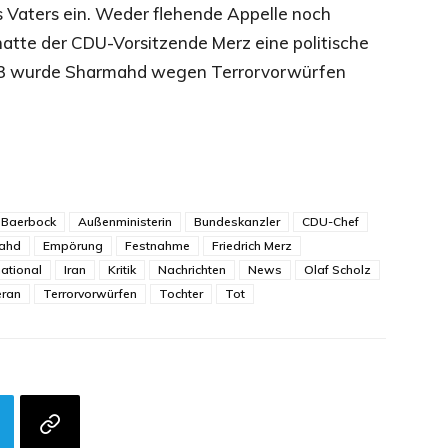
es Vaters ein. Weder flehende Appelle noch
hatte der CDU-Vorsitzende Merz eine politische
23 wurde Sharmahd wegen Terrorvorwürfen
 Baerbock
Außenministerin
Bundeskanzler
CDU-Chef
ahd
Empörung
Festnahme
Friedrich Merz
national
Iran
Kritik
Nachrichten
News
Olaf Scholz
eran
Terrorvorwürfen
Tochter
Tot