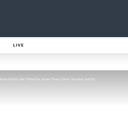
LIVE
Deutschland die Pläne für einen True-Crime-Sender auf Eis