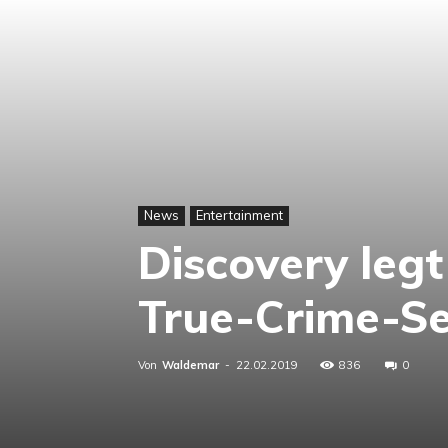
News
Entertainment
Discovery legt
True-Crime-Se
Von
Waldemar
-
22.02.2019
836
0