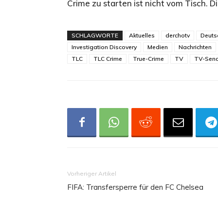
Crime zu starten ist nicht vom Tisch. Di
SCHLAGWORTE
Aktuelles
derchotv
Deuts
Investigation Discovery
Medien
Nachrichten
TLC
TLC Crime
True-Crime
TV
TV-Send
Vorheriger Artikel
FIFA: Transfersperre für den FC Chelsea