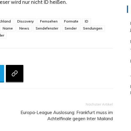
eser wird nur nicht ID heißen.
chland
Discovery
Fernsehen
Formate
ID
Name
News
Sendefenster
Sender
Sendungen
er
Nächster Artikel
Europa-League Auslosung: Frankfurt muss im
Achtelfinale gegen Inter Mailand