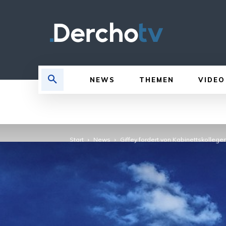
NEWS
THEMEN
VIDEO
Start
News
Giffey fordert von Kabinettskolleg