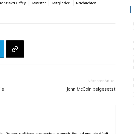
ranziska Giffey
Minister
Mitglieder
Nachrichten
Nächster Artikel
le
John McCain beigesetzt
ie, Gamer, politisch Interessiert, Mensch, Freund und ein Wadi