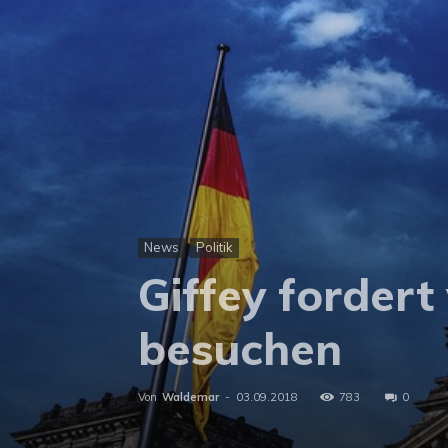
News
Politik
Giffey fordert
besuchen
Von
Waldemar
-
03.09.2018
783
0