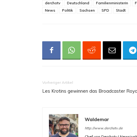
derchotv
Deutschland
Familienministerin
F
News
Politik
Sachsen
SPD
Stadt
Vorheriger Artikel
Les Krotins gewinnen das Broadcaster Roya
Waldemar
http://www.derchotv.de
Chef von Derchotv | Newsjunk