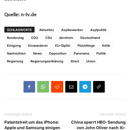
Quelle: n-tv.de
SCHLAGWORTE
Aktuelles
Asylbewerber
Asylpolitik
Bundestag
CDU
CSU
derchotv
Deutschland
Einigung
Einwanderer
EU-Gipfel
Flüchtlinge
Kritik
Nachrichten
News
Opposition
Panorama
Politik
Regierung
Regierungserklärung
Streit
Union
Vorheriger Artikel
Nächster Artikel
Patentstreit um das iPhone:
China sperrt HBO-Sendung
Apple und Samsung einigen
von John Oliver nach Xi-