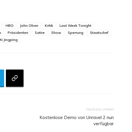
m
HBO
John Oliver
Kritik
Last Week Tonight
k
Präsidenten
Satire
Show
Sperrung
Staatschef
Xi Jingping
Nächster Artikel
Kostenlose Demo von Unravel 2 nun
verfügbar