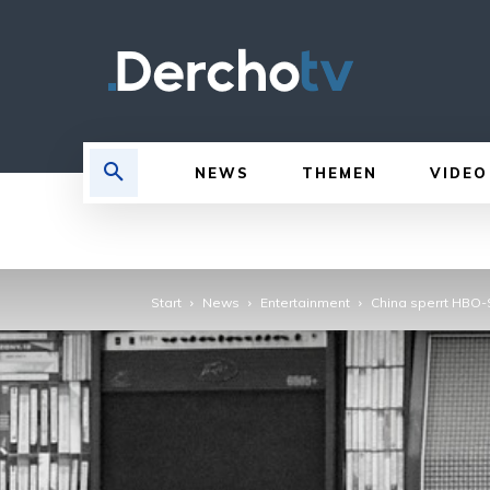
NEWS
THEMEN
VIDEO
Start
News
Entertainment
China sperrt HBO-S