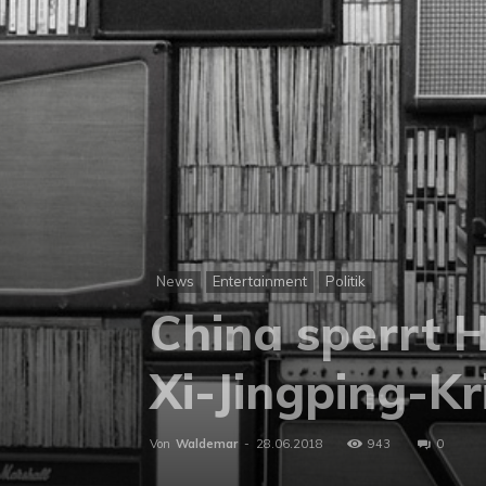
News
Entertainment
Politik
China sperrt 
Xi-Jingping-Kri
Von
Waldemar
-
28.06.2018
943
0