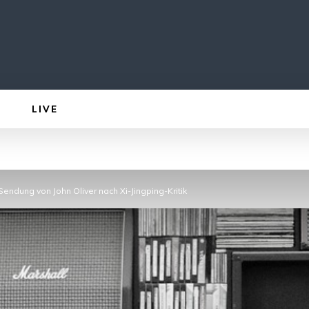
LIVE
endung von John Oliver nach Xi-Jingping-Kritik