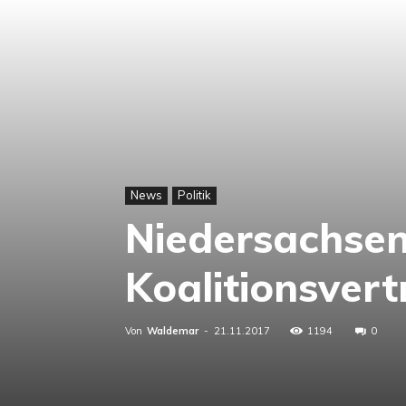
News
Politik
Niedersachsen
Koalitionsvert
Von
Waldemar
-
21.11.2017
1194
0