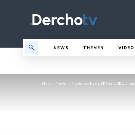
NEWS
THEMEN
VIDEO
Start
News
Niedersachsen: SPD und CDU unterz