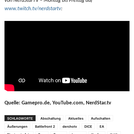
von NerdStarTV – Montag bis Freitag auf
www.twitch.tv/nerdstartv
:
Quelle: Gamepro.de, YouTube.com, NerdStar.tv
SCHLAGWORTE
Abschaltung
Aktuelles
Aufschalten
Äußerungen
Battlefront 2
derchotv
DICE
EA