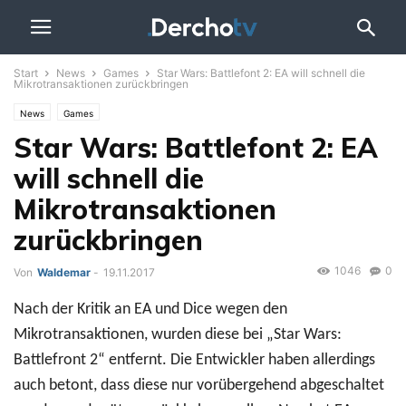
Start
News
Games
Star Wars: Battlefont 2: EA will schnell die
Mikrotransaktionen zurückbringen
News
Games
Star Wars: Battlefont 2: EA
will schnell die
Mikrotransaktionen
zurückbringen
1046
0
Von
Waldemar
-
19.11.2017
Nach der Kritik an EA und Dice wegen den
Mikrotransaktionen, wurden diese bei „Star Wars:
Battlefront 2“ entfernt. Die Entwickler haben allerdings
auch betont, dass diese nur vorübergehend abgeschaltet