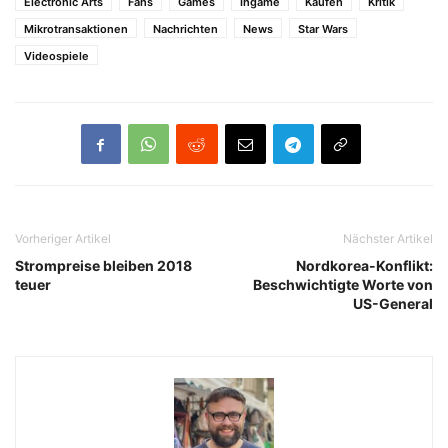
Electronic Arts
Fans
Games
Ingame
Kaufen
Kritik
Mikrotransaktionen
Nachrichten
News
Star Wars
Videospiele
Vorheriger Artikel
Nächster Artikel
Strompreise bleiben 2018
Nordkorea-Konflikt:
teuer
Beschwichtigte Worte von
US-General