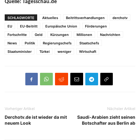
Quelle: Tagesschau.de
SCHLAGWORTE
Aktuelles
Beitrittsverhandlungen
derchotv
EU
EU-Beitritt
Europäische Union
Förderungen
Fortschritte
Geld
Kürzungen
Millionen
Nachrichten
News
Politik
Regierungschefs
Staatschefs
Staatsminister
Türkei
weniger
Wirtschaft
Vorheriger Artikel
Nächster Artikel
Derchotv.de ist wieder da mit
Saudi-Arabien zieht seinen
neuem Look
Botschafter aus Berlin ab