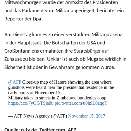
Mittwochmorgen wurde der Amtssitz des Präsidenten
und das Parlament vom Militär abgeriegelt, berichtet ein
Reporter der Dpa.
Am Dienstag kam es zu einer verstärkten Militärpräsenz
in der Hauptstadt. Die Botschaften der USA und
Großbritanniens ermahnten ihre Staatsbürger auf
Zuhause zu bleiben. Unklar ist auch ob Mugabe wirklich in
Sicherheit ist oder in Gewahrsam genommen wurde.
@AFP
Close-up map of Harare showing the area where
gunshots were heard near the presidential residence in the
early hours of November 15.
Military takes to streets in Zimbabwe but denies coup
https://t.co/7yQGTSja8u
pic.twitter.com/u0h9L0aqqT
— AFP News Agency (@AFP)
November 15, 2017
Quelle: n-tv.de, Twitter.com, AFP