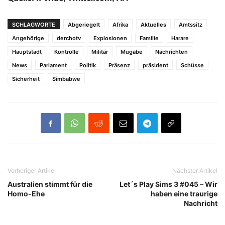
SCHLAGWORTE
Abgeriegelt
Afrika
Aktuelles
Amtssitz
Angehörige
derchotv
Explosionen
Familie
Harare
Hauptstadt
Kontrolle
Militär
Mugabe
Nachrichten
News
Parlament
Politik
Präsenz
präsident
Schüsse
Sicherheit
Simbabwe
Vorheriger Artikel
Nächster Artikel
Australien stimmt für die
Let´s Play Sims 3 #045 – Wir
Homo-Ehe
haben eine traurige
Nachricht