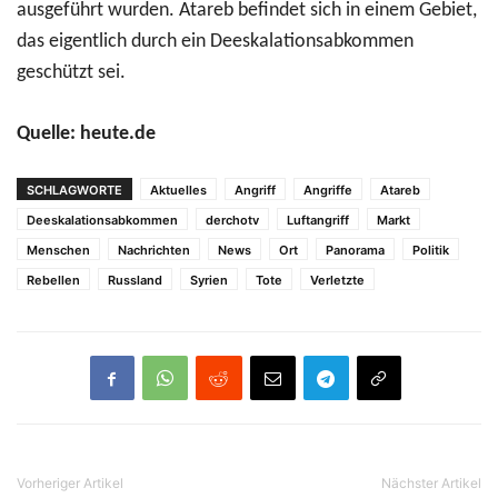
ausgeführt wurden. Atareb befindet sich in einem Gebiet,
das eigentlich durch ein Deeskalationsabkommen
geschützt sei.
Quelle: heute.de
SCHLAGWORTE
Aktuelles
Angriff
Angriffe
Atareb
Deeskalationsabkommen
derchotv
Luftangriff
Markt
Menschen
Nachrichten
News
Ort
Panorama
Politik
Rebellen
Russland
Syrien
Tote
Verletzte
Vorheriger Artikel
Nächster Artikel