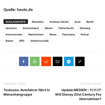
Quelle: heute.de
SCHLAGWORTE
Aktuelles
Andreas Geisel
Auto
Berlin
derchotv
Deutschland
fahren
Fahrerflucht
Gehweg
Innensenator
Nachrichten
News
Panorama
Polizei
Rasen
SPD
Verkehrsunfall
Vorheriger Artikel
Nächster Artikel
Toulouse: Autofahrer fährt in
Update MEDIEN – 11.11.17:
Menschengruppe
Will Disney 20st Century Fox
übernehmen?