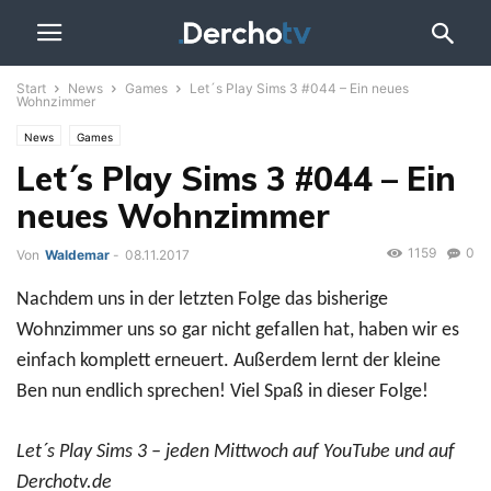
Start
News
Games
Let´s Play Sims 3 #044 – Ein neues
Wohnzimmer
News
Games
Let´s Play Sims 3 #044 – Ein
neues Wohnzimmer
1159
0
Von
Waldemar
-
08.11.2017
Nachdem uns in der letzten Folge das bisherige
Wohnzimmer uns so gar nicht gefallen hat, haben wir es
einfach komplett erneuert. Außerdem lernt der kleine
Ben nun endlich sprechen! Viel Spaß in dieser Folge!
Let´s Play Sims 3 – jeden Mittwoch auf YouTube und auf
Derchotv.de