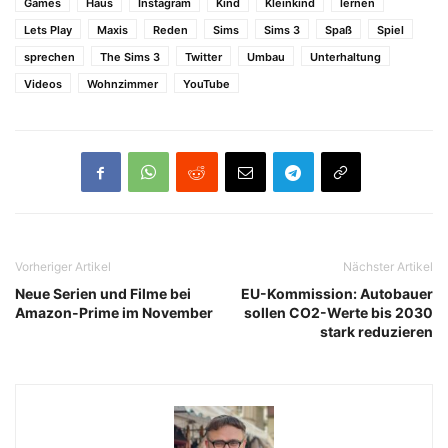
Games
Haus
Instagram
Kind
Kleinkind
lernen
Lets Play
Maxis
Reden
Sims
Sims 3
Spaß
Spiel
sprechen
The Sims 3
Twitter
Umbau
Unterhaltung
Videos
Wohnzimmer
YouTube
Vorheriger Artikel
Nächster Artikel
Neue Serien und Filme bei
EU-Kommission: Autobauer
Amazon-Prime im November
sollen CO2-Werte bis 2030
stark reduzieren