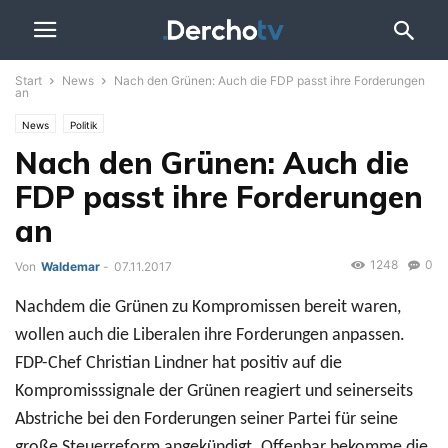
Start
News
Nach den Grünen: Auch die FDP passt ihre Forderungen
an
News
Politik
Nach den Grünen: Auch die
FDP passt ihre Forderungen
an
1248
0
Von
Waldemar
-
07.11.2017
Nachdem die Grünen zu Kompromissen bereit waren,
wollen auch die Liberalen ihre Forderungen anpassen.
FDP-Chef Christian Lindner hat positiv auf die
Kompromisssignale der Grünen reagiert und seinerseits
Abstriche bei den Forderungen seiner Partei für seine
große Steuerreform angekündigt. Offenbar bekomme die