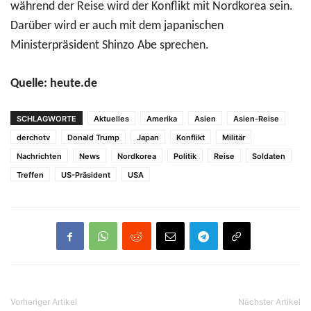
während der Reise wird der Konflikt mit Nordkorea sein.
Darüber wird er auch mit dem japanischen
Ministerpräsident Shinzo Abe sprechen.
Quelle: heute.de
SCHLAGWORTE
Aktuelles
Amerika
Asien
Asien-Reise
derchotv
Donald Trump
Japan
Konflikt
Militär
Nachrichten
News
Nordkorea
Politik
Reise
Soldaten
Treffen
US-Präsident
USA
Vorheriger Artikel
Nächster Artikel