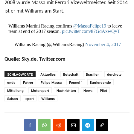
2008 wurde Massa mit Ferrari Vizeweltmeister. Seit 2014
ist er mit Williams am Start.
Williams Martini Racing confirms
@MassaFelipe19
to leave
team at end of 2017 season.
pic.twitter.com/87GdAxwQvT
— Williams Racing (@WilliamsRacing)
November 4, 2017
Quelle: Sky.de, Twitter.com
SCHLAGWORTE
Aktuelles
Botschaft
Brasilien
derchotv
ende
Fahrer
Felipe Massa
Formel 1
Karriereende
Mitteilung
Motorsport
Nachrichten
News
Pilot
Saison
sport
Williams