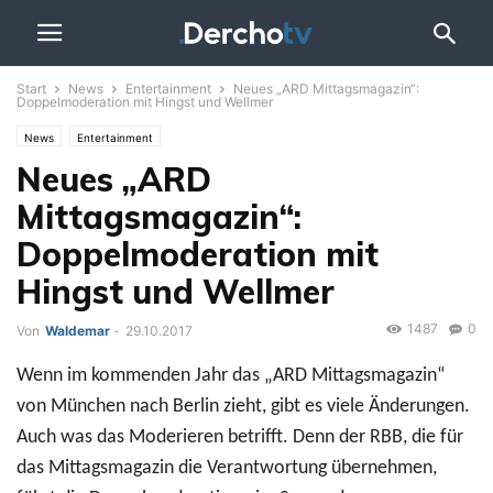
Start
News
Entertainment
Neues „ARD Mittagsmagazin“:
Doppelmoderation mit Hingst und Wellmer
News
Entertainment
Neues „ARD
Mittagsmagazin“:
Doppelmoderation mit
Hingst und Wellmer
1487
0
Von
Waldemar
-
29.10.2017
Wenn im kommenden Jahr das „ARD Mittagsmagazin“
von München nach Berlin zieht, gibt es viele Änderungen.
Auch was das Moderieren betrifft. Denn der RBB, die für
das Mittagsmagazin die Verantwortung übernehmen,