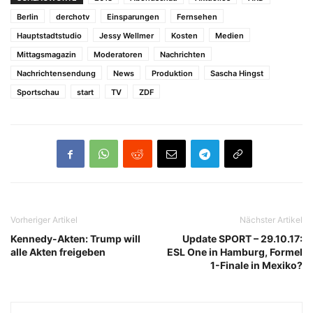
Berlin
derchotv
Einsparungen
Fernsehen
Hauptstadtstudio
Jessy Wellmer
Kosten
Medien
Mittagsmagazin
Moderatoren
Nachrichten
Nachrichtensendung
News
Produktion
Sascha Hingst
Sportschau
start
TV
ZDF
Vorheriger Artikel
Nächster Artikel
Kennedy-Akten: Trump will
Update SPORT – 29.10.17:
alle Akten freigeben
ESL One in Hamburg, Formel
1-Finale in Mexiko?