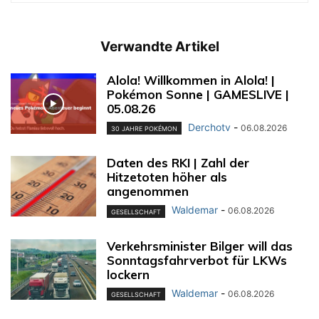
Verwandte Artikel
Alola! Willkommen in Alola! |
Pokémon Sonne | GAMESLIVE |
05.08.26
Derchotv
-
06.08.2026
30 JAHRE POKÉMON
Daten des RKI | Zahl der
Hitzetoten höher als
angenommen
Waldemar
-
06.08.2026
GESELLSCHAFT
Verkehrsminister Bilger will das
Sonntagsfahrverbot für LKWs
lockern
Waldemar
-
06.08.2026
GESELLSCHAFT