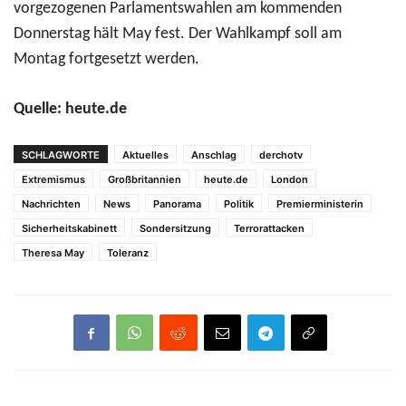
vorgezogenen Parlamentswahlen am kommenden
Donnerstag hält May fest. Der Wahlkampf soll am
Montag fortgesetzt werden.
Quelle: heute.de
SCHLAGWORTE
Aktuelles
Anschlag
derchotv
Extremismus
Großbritannien
heute.de
London
Nachrichten
News
Panorama
Politik
Premierministerin
Sicherheitskabinett
Sondersitzung
Terrorattacken
Theresa May
Toleranz