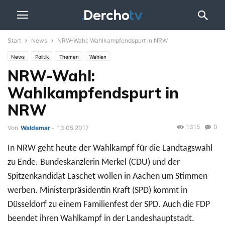
Start
News
NRW-Wahl: Wahlkampfendspurt in NRW
News
Politik
Themen
Wahlen
NRW-Wahl:
Wahlkampfendspurt in
NRW
1315
0
Von
Waldemar
-
13.05.2017
In NRW geht heute der Wahlkampf für die Landtagswahl
zu Ende. Bundeskanzlerin Merkel (CDU) und der
Spitzenkandidat Laschet wollen in Aachen um Stimmen
werben. Ministerpräsidentin Kraft (SPD) kommt in
Düsseldorf zu einem Familienfest der SPD. Auch die FDP
beendet ihren Wahlkampf in der Landeshauptstadt.