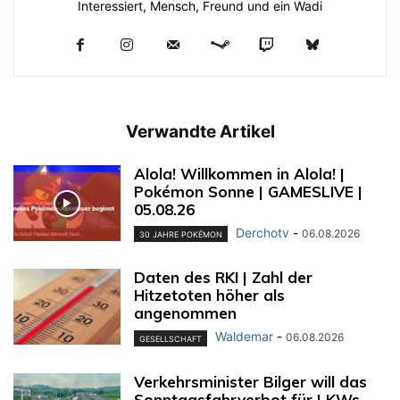
Interessiert, Mensch, Freund und ein Wadi
Verwandte Artikel
Alola! Willkommen in Alola! |
Pokémon Sonne | GAMESLIVE |
05.08.26
Derchotv
-
06.08.2026
30 JAHRE POKÉMON
Daten des RKI | Zahl der
Hitzetoten höher als
angenommen
Waldemar
-
06.08.2026
GESELLSCHAFT
Verkehrsminister Bilger will das
Sonntagsfahrverbot für LKWs