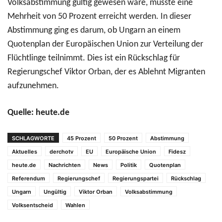
Volksabstimmung gültig gewesen wäre, musste eine
Mehrheit von 50 Prozent erreicht werden. In dieser
Abstimmung ging es darum, ob Ungarn an einem
Quotenplan der Europäischen Union zur Verteilung der
Flüchtlinge teilnimmt. Dies ist ein Rückschlag für
Regierungschef Viktor Orban, der es Ablehnt Migranten
aufzunehmen.
Quelle: heute.de
SCHLAGWORTE
45 Prozent
50 Prozent
Abstimmung
Aktuelles
derchotv
EU
Europäische Union
Fidesz
heute.de
Nachrichten
News
Politik
Quotenplan
Referendum
Regierungschef
Regierungspartei
Rückschlag
Ungarn
Ungültig
Viktor Orban
Volksabstimmung
Volksentscheid
Wahlen