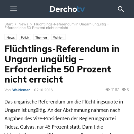
Start
News
Flüchtlings-Referendum in Ungarn ungültig –
Erforderliche 50 Prozent nicht erreicht
News
Politik
Themen
Wahlen
Flüchtlings-Referendum in
Ungarn ungültig –
Erforderliche 50 Prozent
nicht erreicht
1167
0
Von
Waldemar
-
02.10.2016
Das ungarische Referendum um die Flüchtlingsquote in
Ungarn ist ungültig. An der Abstimmung nahmen nach
Angaben des Vize-Präsidenten der Regierungspartei
Fidesz, Gulyas, nur 45 Prozent statt. Damit die