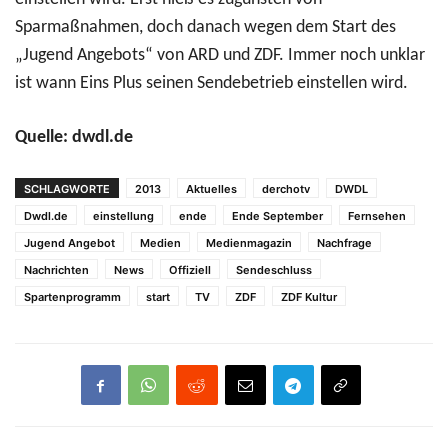
Sparmaßnahmen, doch danach wegen dem Start des
„Jugend Angebots“ von ARD und ZDF. Immer noch unklar
ist wann Eins Plus seinen Sendebetrieb einstellen wird.
Quelle: dwdl.de
SCHLAGWORTE
2013
Aktuelles
derchotv
DWDL
Dwdl.de
einstellung
ende
Ende September
Fernsehen
Jugend Angebot
Medien
Medienmagazin
Nachfrage
Nachrichten
News
Offiziell
Sendeschluss
Spartenprogramm
start
TV
ZDF
ZDF Kultur