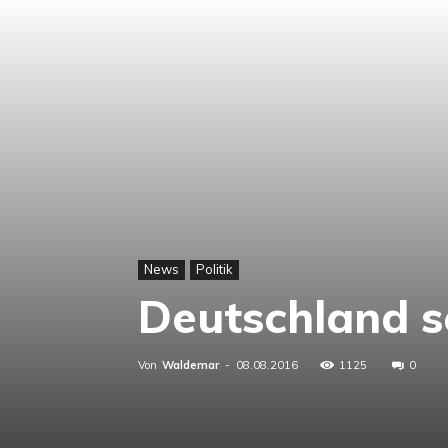
News
Politik
Deutschland sc
Von
Waldemar
-
08.08.2016
1125
0