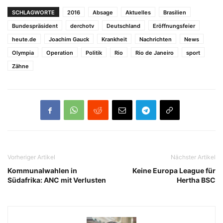
SCHLAGWORTE
2016
Absage
Aktuelles
Brasilien
Bundespräsident
derchotv
Deutschland
Eröffnungsfeier
heute.de
Joachim Gauck
Krankheit
Nachrichten
News
Olympia
Operation
Politik
Rio
Rio de Janeiro
sport
Zähne
Vorheriger Artikel
Nächster Artikel
Kommunalwahlen in
Keine Europa League für
Südafrika: ANC mit Verlusten
Hertha BSC