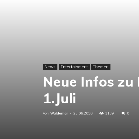
News
Entertainment
Themen
Neue Infos z
1.Juli
Von
Waldemar
-
25.06.2016
1139
0