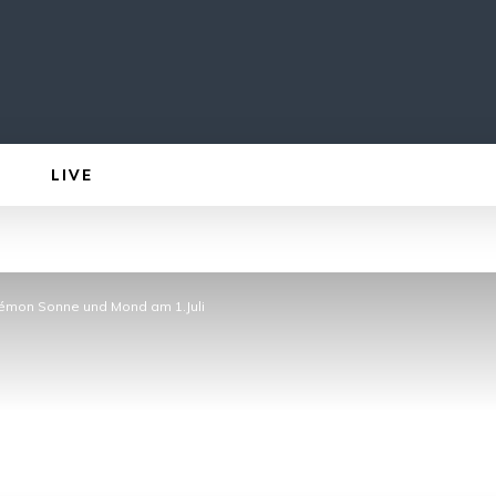
LIVE
émon Sonne und Mond am 1.Juli