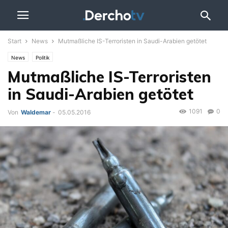
Start
News
Mutmaßliche IS-Terroristen in Saudi-Arabien getötet
News
Politik
Mutmaßliche IS-Terroristen
in Saudi-Arabien getötet
1091
0
Von
Waldemar
-
05.05.2016