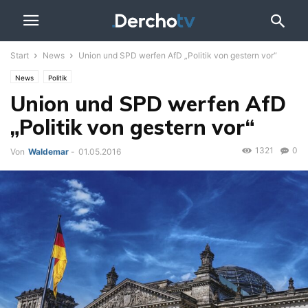
Start
News
Union und SPD werfen AfD „Politik von gestern vor“
News
Politik
Union und SPD werfen AfD
„Politik von gestern vor“
1321
0
Von
Waldemar
-
01.05.2016