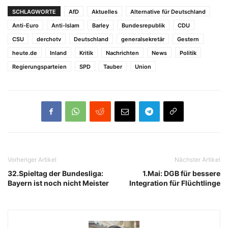
SCHLAGWORTE
AfD
Aktuelles
Alternative für Deutschland
Anti-Euro
Anti-Islam
Barley
Bundesrepublik
CDU
CSU
derchotv
Deutschland
generalsekretär
Gestern
heute.de
Inland
Kritik
Nachrichten
News
Politik
Regierungsparteien
SPD
Tauber
Union
Vorheriger Artikel
Nächster Artikel
32.Spieltag der Bundesliga:
1.Mai: DGB für bessere
Bayern ist noch nicht Meister
Integration für Flüchtlinge