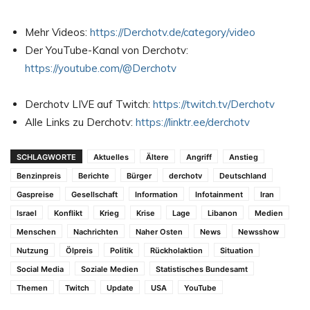
Mehr Videos:
https://Derchotv.de/category/video
Der YouTube-Kanal von Derchotv:
https://youtube.com/@Derchotv
Derchotv LIVE auf Twitch:
https://twitch.tv/Derchotv
Alle Links zu Derchotv:
https://linktr.ee/derchotv
SCHLAGWORTE
Aktuelles
Ältere
Angriff
Anstieg
Benzinpreis
Berichte
Bürger
derchotv
Deutschland
Gaspreise
Gesellschaft
Information
Infotainment
Iran
Israel
Konflikt
Krieg
Krise
Lage
Libanon
Medien
Menschen
Nachrichten
Naher Osten
News
Newsshow
Nutzung
Ölpreis
Politik
Rückholaktion
Situation
Social Media
Soziale Medien
Statistisches Bundesamt
Themen
Twitch
Update
USA
YouTube