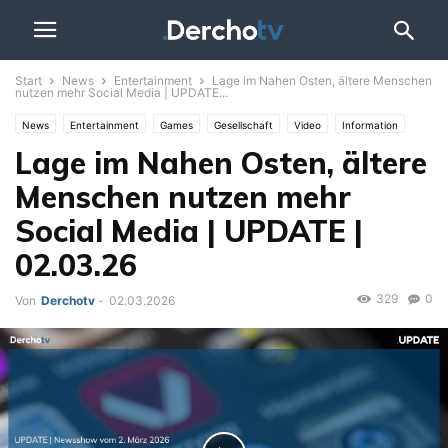
Start
News
Entertainment
Lage im Nahen Osten, ältere Menschen
nutzen mehr Social Media | UPDATE...
News
Entertainment
Games
Gesellschaft
Video
Information
Lage im Nahen Osten, ältere
Themen
Iran-Krieg
Politik
Sport
UPDATE
Wirtschaft
Menschen nutzen mehr
Social Media | UPDATE |
02.03.26
329
0
Von
Derchotv
-
02.03.2026