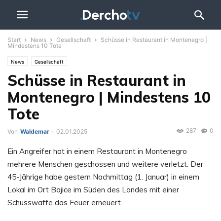
Start
News
Gesellschaft
Schüsse in Restaurant in Montenegro |
Mindestens 10 Tote
News
Gesellschaft
Schüsse in Restaurant in
Montenegro | Mindestens 10
Tote
287
0
Von
Waldemar
-
02.01.2025
Ein Angreifer hat in einem Restaurant in Montenegro
mehrere Menschen geschossen und weitere verletzt. Der
45-Jährige habe gestern Nachmittag (1. Januar) in einem
Lokal im Ort Bajice im Süden des Landes mit einer
Schusswaffe das Feuer erneuert.