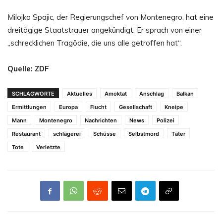
Milojko Spajic, der Regierungschef von Montenegro, hat eine
dreitägige Staatstrauer angekündigt. Er sprach von einer
„schrecklichen Tragödie, die uns alle getroffen hat“.
Quelle: ZDF
SCHLAGWORTE
Aktuelles
Amoktat
Anschlag
Balkan
Ermittlungen
Europa
Flucht
Gesellschaft
Kneipe
Mann
Montenegro
Nachrichten
News
Polizei
Restaurant
schlägerei
Schüsse
Selbstmord
Täter
Tote
Verletzte