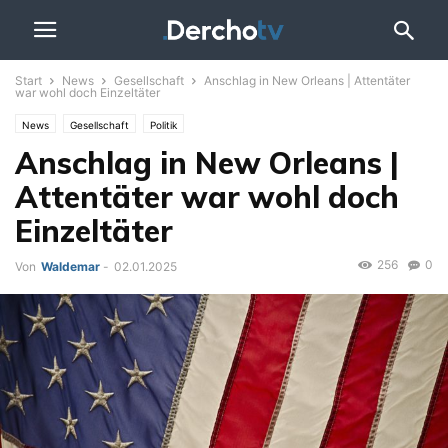
Start
News
Gesellschaft
Anschlag in New Orleans | Attentäter
war wohl doch Einzeltäter
News
Gesellschaft
Politik
Anschlag in New Orleans |
Attentäter war wohl doch
Einzeltäter
256
0
Von
Waldemar
-
02.01.2025