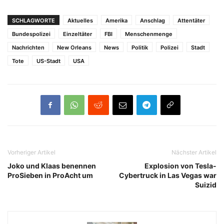
SCHLAGWORTE
Aktuelles
Amerika
Anschlag
Attentäter
Bundespolizei
Einzeltäter
FBI
Menschenmenge
Nachrichten
New Orleans
News
Politik
Polizei
Stadt
Tote
US-Stadt
USA
Vorheriger Artikel
Nächster Artikel
Joko und Klaas benennen
Explosion von Tesla-
ProSieben in ProAcht um
Cybertruck in Las Vegas war
Suizid