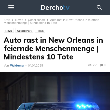
Start
News
Gesellschaft
Auto rast in New Orleans in feiernde
Menschenmenge | Mindestens 10 Tote
News
Gesellschaft
Politik
Auto rast in New Orleans in
feiernde Menschenmenge |
Mindestens 10 Tote
221
0
Von
Waldemar
-
01.01.2025