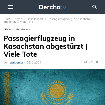
Start
News
Gesellschaft
Passagierflugzeug in Kasachstan
abgestürzt | Viele Tote
News
Gesellschaft
Passagierflugzeug in
Kasachstan abgestürzt |
Viele Tote
271
0
Von
Waldemar
-
25.12.2024