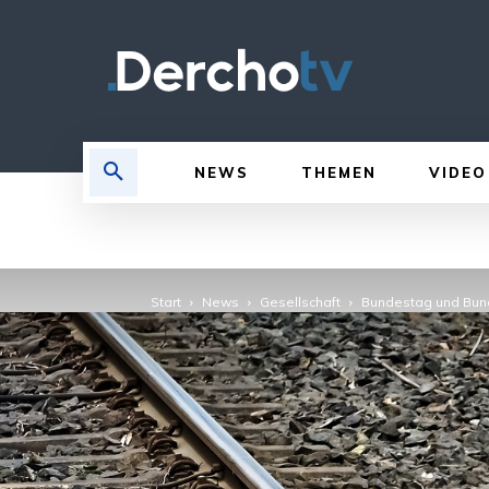
NEWS
THEMEN
VIDEO
Start
News
Gesellschaft
Bundestag und Bund