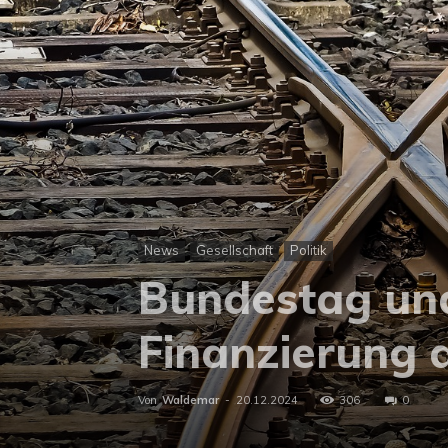
News
Gesellschaft
Politik
Bundestag un
Finanzierung 
Von
Waldemar
-
20.12.2024
306
0