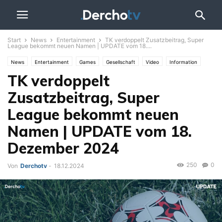
Start
News
Entertainment
TK verdoppelt Zusatzbeitrag, Super
League bekommt neuen Namen | UPDATE vom 18....
News
Entertainment
Games
Gesellschaft
Video
Information
TK verdoppelt
Politik
Sport
Themen
UPDATE
Wahlen
Zusatzbeitrag, Super
League bekommt neuen
Namen | UPDATE vom 18.
Dezember 2024
250
0
Von
Derchotv
-
18.12.2024