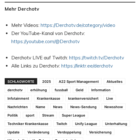
Mehr Derchotv
Mehr Videos:
https://Derchotv.de/category/video
Der YouTube-Kanal von Derchotv:
https://youtube.com/@Derchotv
Derchotv LIVE auf Twitch:
https://twitch.tv/Derchotv
Alle Links zu Derchotv:
https://linktr.ee/derchotv
SCHLAGWORTE
2025
A22 Sport Management
Aktuelles
derchotv
erhöhung
fussball
Geld
Information
Infotainment
Krankenkasse
krankenversichert
Live
Nachrichten
Name
News
News-Sendung
Newsshow
Politik
sport
Stream
Super League
Techniker Krankenkasse
Twitch
Unify League
Unterhaltung
Update
Veränderung
Verdoppelung
Versicherung