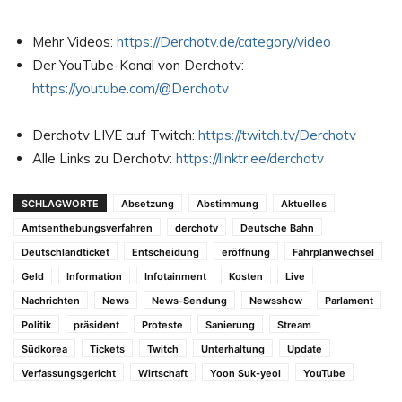
Mehr Videos:
https://Derchotv.de/category/video
Der YouTube-Kanal von Derchotv:
https://youtube.com/@Derchotv
Derchotv LIVE auf Twitch:
https://twitch.tv/Derchotv
Alle Links zu Derchotv:
https://linktr.ee/derchotv
SCHLAGWORTE
Absetzung
Abstimmung
Aktuelles
Amtsenthebungsverfahren
derchotv
Deutsche Bahn
Deutschlandticket
Entscheidung
eröffnung
Fahrplanwechsel
Geld
Information
Infotainment
Kosten
Live
Nachrichten
News
News-Sendung
Newsshow
Parlament
Politik
präsident
Proteste
Sanierung
Stream
Südkorea
Tickets
Twitch
Unterhaltung
Update
Verfassungsgericht
Wirtschaft
Yoon Suk-yeol
YouTube