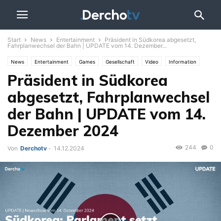
Start
News
Entertainment
Präsident in Südkorea abgesetzt,
Fahrplanwechsel der Bahn | UPDATE vom 14. Dezember...
News
Entertainment
Games
Gesellschaft
Video
Information
Präsident in Südkorea
Politik
Sport
UPDATE
abgesetzt, Fahrplanwechsel
der Bahn | UPDATE vom 14.
Dezember 2024
244
0
Von
Derchotv
-
14.12.2024