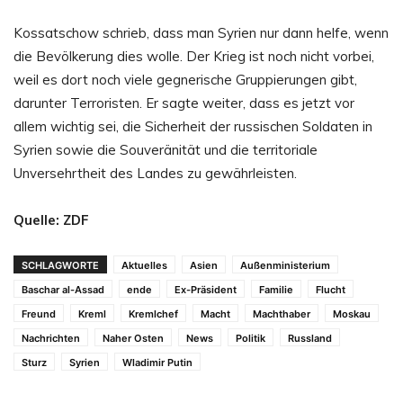
Kossatschow schrieb, dass man Syrien nur dann helfe, wenn
die Bevölkerung dies wolle. Der Krieg ist noch nicht vorbei,
weil es dort noch viele gegnerische Gruppierungen gibt,
darunter Terroristen. Er sagte weiter, dass es jetzt vor
allem wichtig sei, die Sicherheit der russischen Soldaten in
Syrien sowie die Souveränität und die territoriale
Unversehrtheit des Landes zu gewährleisten.
Quelle: ZDF
SCHLAGWORTE
Aktuelles
Asien
Außenministerium
Baschar al-Assad
ende
Ex-Präsident
Familie
Flucht
Freund
Kreml
Kremlchef
Macht
Machthaber
Moskau
Nachrichten
Naher Osten
News
Politik
Russland
Sturz
Syrien
Wladimir Putin