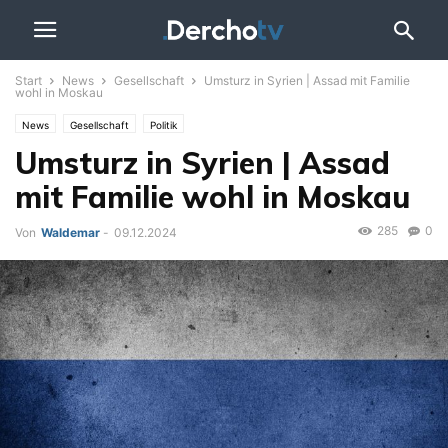
Start
News
Gesellschaft
Umsturz in Syrien | Assad mit Familie
wohl in Moskau
News
Gesellschaft
Politik
Umsturz in Syrien | Assad
mit Familie wohl in Moskau
285
0
Von
Waldemar
-
09.12.2024