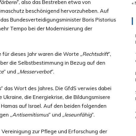
ärberei
“, also das Bestreben etwa von
« 
imaschutz beschönigend hervorzuheben. Auf
, das Bundesverteidigungsminister Boris Pistorius
mehr Tempo bei der Modernisierung der
 für dieses Jahr waren die Worte „
Rechtsdrift
“,
über die Selbstbestimmung in Bezug auf den
ce
“ und „
Messerverbot
“.
s
“ das Wort des Jahres. Die GfdS verwies dabei
 Ukraine, die Energiekrise, die Bildungsmisere
n Hamas auf Israel. Auf den beiden folgenden
gen „
Antisemitismus
“ und „
leseunfähig
“.
e Vereinigung zur Pflege und Erforschung der