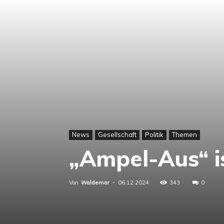
News
Gesellschaft
Politik
Themen
„Ampel-Aus“ i
Von
Waldemar
-
06.12.2024
343
0