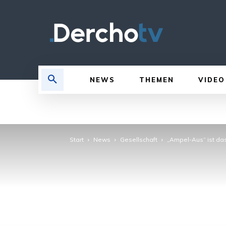
NEWS
THEMEN
VIDEO
Start
News
Gesellschaft
„Ampel-Aus“ ist da