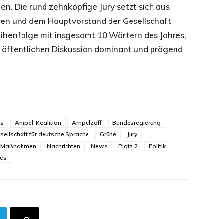
n. Die rund zehnköpfige Jury setzt sich aus
en und dem Hauptvorstand der Gesellschaft
ihenfolge mit insgesamt 10 Wörtern des Jahres,
 öffentlichen Diskussion dominant und prägend
us
Ampel-Koalition
Ampelzoff
Bundesregierung
sellschaft für deutsche Sprache
Grüne
Jury
Maßnahmen
Nachrichten
News
Platz 2
Politik
res