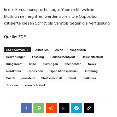
In der Fernsehansprache sagte Yoon nicht, welche
Maßnahmen ergriffen werden sollen. Die Opposition
kritisierte diesen Schritt als Verstoß gegen die Verfassung.
Quelle: ZDF
SCHLAGWORTE
Aktuelles
Asien
ausgerufen
Bedrohungen
Fassung
Haushaltsentwurf
Haushaltsstreit
Kriegsrecht
Krise
Kürzungen
Nachrichten
News
Nordkorea
Opposition
Oppositionsparteien
Ordnung
Politik
präsident
Staatshaushalt
Streit
Südkorea
Truppen
Yoon Suk Yeol